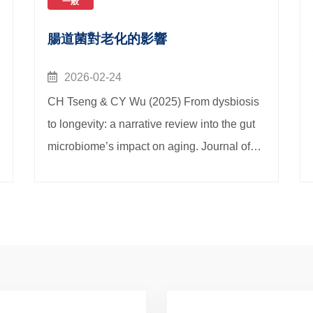
一般
腸道菌對老化的影響
2026-02-24
CH Tseng & CY Wu (2025) From dysbiosis
to longevity: a narrative review into the gut
microbiome’s impact on aging. Journal of
biomedical science, 32(1), 93.
https://link.springer.com/article/10.1186/s12
929-025-01179-x