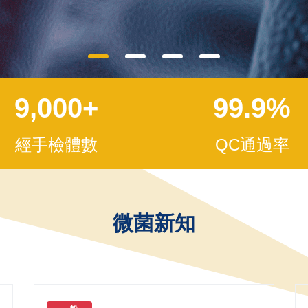
9,000
+
99.9
%
經手檢體數
QC通過率
微菌新知