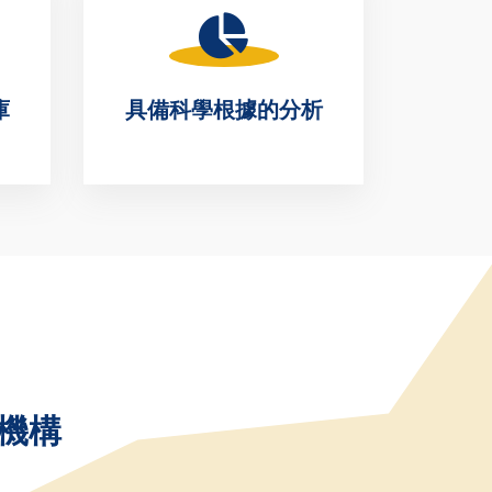
(ciprofl
庫
具備科學根據的分析
機構