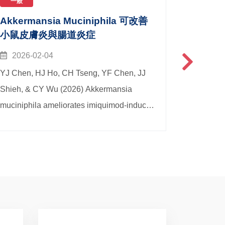
一般
一般
Akkermansia Muciniphila 可改善
一點抗
小鼠皮膚炎與腸道炎症
2026-02-04
2026-
YJ Chen, HJ Ho, CH Tseng, YF Chen, JJ
【💬 背
Shieh, & CY Wu (2026) Akkermansia
(antimi
muciniphila ameliorates imiquimod-induced
的公共衛
skin thickening, colitis, and gut microbiota
難以真實
alterations: A metagenome association
化過程。
study. Inflammation.
內促進抗
https://link.springer.com/artic
略至關重要
類體內，
體演化的影
60 名