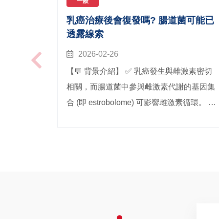
一般
乳癌治療後會復發嗎? 腸道菌可能已
透露線索
2026-02-26
【💬 背景介紹】 ✅ 乳癌發生與雌激素密切
相關，而腸道菌中參與雌激素代謝的基因集
合 (即 estrobolome) 可影響雌激素循環。 ✅
雖然腸道菌與雌激素會彼此影響，但長期口
服內分泌治療 (endocrine therapy；ET) 對腸
道菌的影響仍不清楚。 ✅ 此外，目前尚未明
確釐清腸道菌組成是否與乳癌復發有關。
【💬 研究目標】 📢 評估長期口服內分泌治
療對乳癌患者腸道菌的影響，並探討腸道菌
組成與復發風險之關聯。 【💬 材料方法】