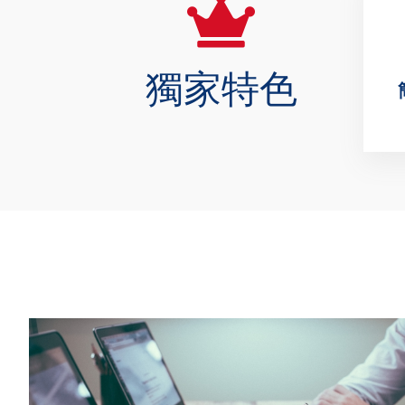
🧭 共納入 48 位乳癌患者，
獨家特色